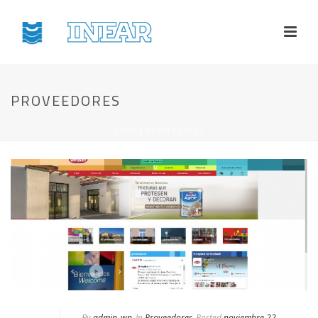
PROVEEDORES
HOME
/
PROVEEDORES
By
admin_wp
In
Proveedores
Posted
noviembre 22,